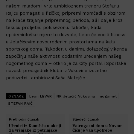
našem mladom i vrlo ambicioznom treneru Stefanu
Rajiću pomagati u fizičkoj pripremi momčadi s obzirom
na kraće trajanje pripremnog perioda, ali i dalje kroz
tekuću proljetnu polusezonu. Također, kada
epidemiološke mjere to dozvole, Leon će voditi fitness
u Jelačićevim novouređenim prostorijama na katu
sportskog doma. Također, u danima dolazećeg vikenda
započinju naše aktivnosti dodatnim uređenjem našeg
nogometnog doma – otkrio je za City portal i Sportske
novosti predsjednik kluba iz Vukovine izuzetno
poduzetni i ambiciozni Saša Matejčić.
OZNAKE
Leon LEVAR
NK Jelačić Vukovina
nogomet
STEFAN RAIĆ
Prethodni članak
Sljedeći članak
Učenici iz Kumičića u akciji
Vatrogasni dom u Novom
za vršnjake iz petrinjske
Čiču je van upotrebe