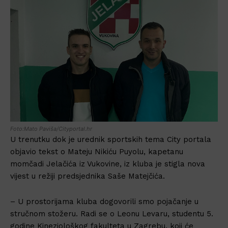
Foto:Mato Paviša/Cityportal.hr
U trenutku dok je urednik sportskih tema City portala
objavio tekst o Mateju Nikiću Puyolu, kapetanu
momčadi Jelačića iz Vukovine, iz kluba je stigla nova
vijest u režiji predsjednika Saše Matejčića.
– U prostorijama kluba dogovorili smo pojačanje u
stručnom stožeru. Radi se o Leonu Levaru, studentu 5.
godine Kineziološkog fakulteta u Zagrebu, koji će