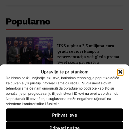
Popularno
HNS u plusu 2,5 milijuna eura –
gradi se novi kamp, a
reprezentacija već gleda prema
Svjetskom prvenstvu
Upravljajte pristankom
Da bismo pružili najbolje iskustvo, koristimo tehnologije poput kolačića
za čuvanje i/ili pristup informacijama o uređaju. Suglasnost s ovim
tehnologijama će nam omogućiti da obrađujemo podatke kao što su
HNS potpisao najveći ugovor o
ponašanje pri pregledavanju ili jedinstveni ID-ovi na ovoj web stranici.
TV pravima u povijesti HNL-a
Nepristanak ili povlačenje suglasnosti može negativno utjecati na
određene karakteristike i funkcije.
Prihvati sve
Najmlađi na terenu! NK Gradići
Prihvati nužne