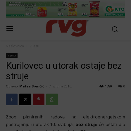
Naslovnica
Vijesti
Vijesti
Kurilovec u utorak ostaje bez
struje
Objavio
Matea Brenčić
-
7. svibnja 2016.
1780
0
Zbog planiranih radova na elektroenergetskom
postrojenju u utorak 10. svibnja,
bez struje
će ostati dio