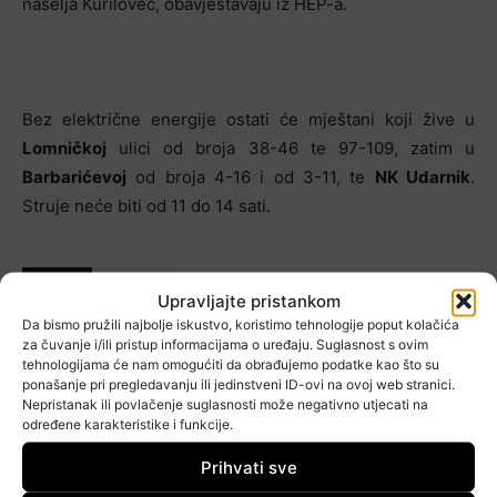
naselja Kurilovec, obavještavaju iz HEP-a.
Bez električne energije ostati će mještani koji žive u
Lomničkoj
ulici od broja 38-46 te 97-109, zatim u
Barbarićevoj
od broja 4-16 i od 3-11, te
NK Udarnik
.
Struje neće biti od 11 do 14 sati.
OZNAKE
Bez struje
Upravljajte pristankom
Da bismo pružili najbolje iskustvo, koristimo tehnologije poput kolačića
za čuvanje i/ili pristup informacijama o uređaju. Suglasnost s ovim
tehnologijama će nam omogućiti da obrađujemo podatke kao što su
ponašanje pri pregledavanju ili jedinstveni ID-ovi na ovoj web stranici.
Nepristanak ili povlačenje suglasnosti može negativno utjecati na
određene karakteristike i funkcije.
Prihvati sve