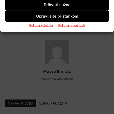
Prethodni članak
Sljedeći članak
Prihvati nužne
Proglašena elementarna
“Pričaj mi” – novi singl grupe
nepogoda za područje Općine
Meritas
Upravljajte pristankom
Lekenik
Politika kolačića
Politika privatnosti
Matea Brenčić
http://www.cityportal.hr
VEZANI ČLANCI
VIŠE OD AUTORA