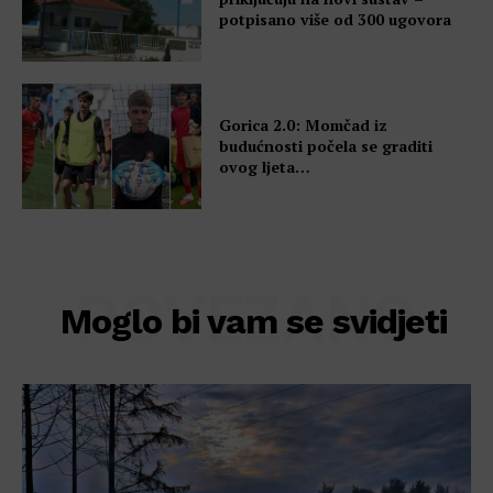
potpisano više od 300 ugovora
Gorica 2.0: Momčad iz
budućnosti počela se graditi
ovog ljeta…
POVEZANO
Moglo bi vam se svidjeti