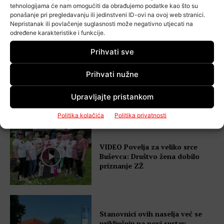
tehnologijama će nam omogućiti da obrađujemo podatke kao što su
Gorica ostala na nuli: “Odigrali
ponašanje pri pregledavanju ili jedinstveni ID-ovi na ovoj web stranici.
smo vrhunsku utakmicu, ali
Nepristanak ili povlačenje suglasnosti može negativno utjecati na
nismo zabijali…”
određene karakteristike i funkcije.
Prihvati sve
Prihvati nužne
VIDEO Šebalj upozorava nakon
nove tragedije: “Romobili uopće
Upravljajte pristankom
nisu zafrkancija”
Politika kolačića
Politika privatnosti
VIDEO Povelja za veliko srce
Buševca: Društvo žena dobilo
priznanje ZŽ
Stanovnici ovih naselja već se
priključuju na novi sustav –