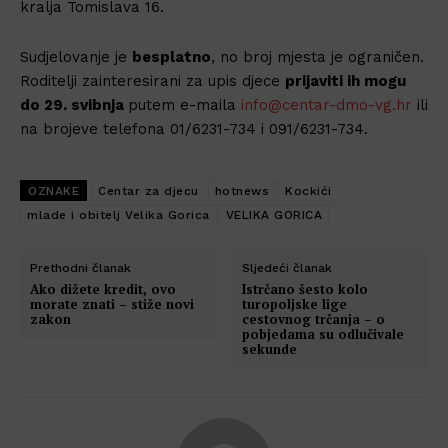
kralja Tomislava 16.
Sudjelovanje je
besplatno
, no broj mjesta je ograničen.
Roditelji zainteresirani za upis djece
prijaviti ih mogu
do 29. svibnja
putem e-maila
info@centar-dmo-vg.hr
ili
na brojeve telefona 01/6231-734 i 091/6231-734.
OZNAKE
Centar za djecu
hotnews
Kockići
mlade i obitelj Velika Gorica
VELIKA GORICA
Prethodni članak
Sljedeći članak
Ako dižete kredit, ovo
Istrčano šesto kolo
morate znati – stiže novi
turopoljske lige
zakon
cestovnog trčanja – o
pobjedama su odlučivale
sekunde