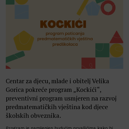
Centar za djecu, mlade i obitelj Velika
Gorica pokreće program „Kockići“,
preventivni program usmjeren na razvoj
predmatematičkih vještina kod djece
školskih obveznika.
Program je namijenjen budućim prvašićima kako bi