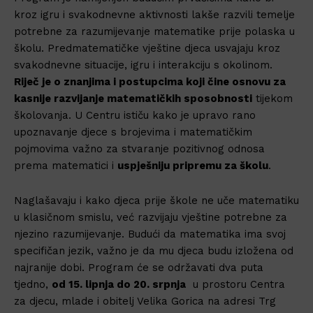
kroz igru i svakodnevne aktivnosti lakše razvili temelje
potrebne za razumijevanje matematike prije polaska u
školu. Predmatematičke vještine djeca usvajaju kroz
svakodnevne situacije, igru i interakciju s okolinom.
Riječ je o znanjima i postupcima koji čine osnovu za
kasnije razvijanje matematičkih sposobnosti
tijekom
školovanja. U Centru ističu kako je upravo rano
upoznavanje djece s brojevima i matematičkim
pojmovima važno za stvaranje pozitivnog odnosa
prema matematici i
uspješniju pripremu za školu
.
Naglašavaju i kako djeca prije škole ne uče matematiku
u klasičnom smislu, već razvijaju vještine potrebne za
njezino razumijevanje. Budući da matematika ima svoj
specifičan jezik, važno je da mu djeca budu izložena od
najranije dobi. Program će se održavati dva puta
tjedno,
od 15. lipnja do 20. srpnja
u prostoru Centra
za djecu, mlade i obitelj Velika Gorica na adresi Trg