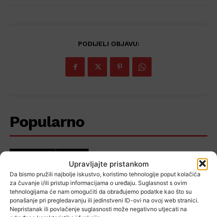
PODIJELI OBJAVU:
Popularno
Upravljajte pristankom
Drugo kolo, druga Gorica?
Da bismo pružili najbolje iskustvo, koristimo tehnologije poput kolačića
Carevićevi vapaji zasad ostali
za čuvanje i/ili pristup informacijama o uređaju. Suglasnost s ovim
bez odgovora…
tehnologijama će nam omogućiti da obrađujemo podatke kao što su
ponašanje pri pregledavanju ili jedinstveni ID-ovi na ovoj web stranici.
Nepristanak ili povlačenje suglasnosti može negativno utjecati na