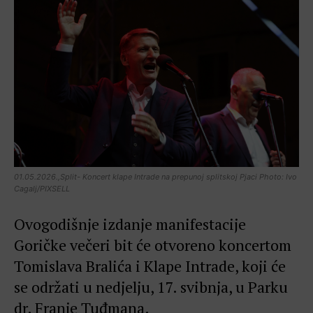
01.05.2026.,Split- Koncert klape Intrade na prepunoj splitskoj Pjaci Photo: Ivo
Cagalj/PIXSELL
Ovogodišnje izdanje manifestacije
Goričke večeri bit će otvoreno koncertom
Tomislava Bralića i Klape Intrade, koji će
se održati u nedjelju, 17. svibnja, u Parku
dr. Franje Tuđmana.