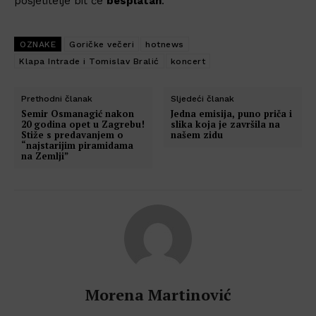
posjetitelje bit će
besplatan
.
OZNAKE
Goričke večeri
hotnews
Klapa Intrade i Tomislav Bralić
koncert
Prethodni članak
Sljedeći članak
Semir Osmanagić nakon
Jedna emisija, puno priča i
20 godina opet u Zagrebu!
slika koja je završila na
Stiže s predavanjem o
našem zidu
“najstarijim piramidama
na Zemlji”
Morena Martinović