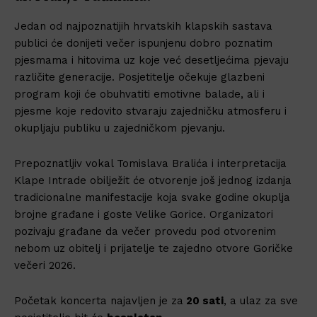
Jedan od najpoznatijih hrvatskih klapskih sastava
publici će donijeti večer ispunjenu dobro poznatim
pjesmama i hitovima uz koje već desetljećima pjevaju
različite generacije. Posjetitelje očekuje glazbeni
program koji će obuhvatiti emotivne balade, ali i
pjesme koje redovito stvaraju zajedničku atmosferu i
okupljaju publiku u zajedničkom pjevanju.
Prepoznatljiv vokal Tomislava Bralića i interpretacija
Klape Intrade obilježit će otvorenje još jednog izdanja
tradicionalne manifestacije koja svake godine okuplja
brojne građane i goste Velike Gorice. Organizatori
pozivaju građane da večer provedu pod otvorenim
nebom uz obitelj i prijatelje te zajedno otvore Goričke
večeri 2026.
Početak koncerta najavljen je za
20 sati
, a ulaz za sve