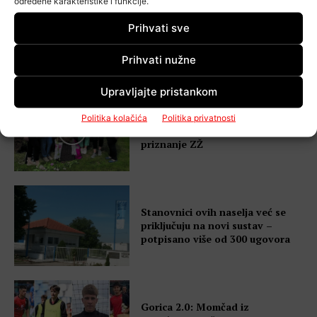
određene karakteristike i funkcije.
VIDEO Šebalj upozorava nakon
Prihvati sve
nove tragedije: “Romobili uopće
nisu zafrkancija”
Prihvati nužne
Upravljajte pristankom
VIDEO Povelja za veliko srce
Politika kolačića
Politika privatnosti
Buševca: Društvo žena dobilo
priznanje ZŽ
Stanovnici ovih naselja već se
priključuju na novi sustav –
potpisano više od 300 ugovora
Gorica 2.0: Momčad iz