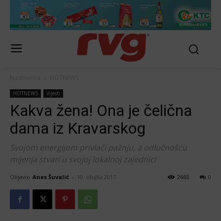
Naslovnica
HOTNEWS
HOTNEWS
Vijesti
Kakva žena! Ona je čelična
dama iz Kravarskog
Svojom energijom privlači pažnju, a odlučnošću
mijenja stvari u svojoj lokalnoj zajednici
Objavio
Anes Šuvalić
-
10. ožujka 2017.
2665
0