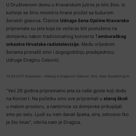
U Društvenom domu u Kravarskom jutros je bilo živo. Iz
kuhinje se širio miomiris hrane prožet sa šušurom
ženskih glasova. Članice
Udruge žena Općine Kravarsko
pripremale su jela koja će večeras biti poslužena na
domjenku nakon tradicionalnog koncerta T
amburaškog
orkestra Hrvatske radiotelevizije
. Među vrijednim
ženama pronašli smo i dugogodišnju predsjednicu
Udruge Dragicu Ceković.
10.03.2017. Kravarsko – Intervju s Dragicom Ceković. foto: Anes Šuvalić/rvg.hr
”Već 26 godina pripremamo jela za naše goste koji dođu
na Koncert. Na početku smo sve pripremali u
staroj školi
u malom prostoru, a namirnice za domjenke prikupljali
smo po selu. Ljudi su nam davali špeka, sira, odnosno tko
je što imao”, otkrila nam je Dragica.