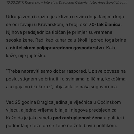
10.03.2017. Kravarsko – Intervju s Dragicom Ceković. foto: Anes Šuvalić/rvg.hr
Udruga žena izrazito je aktivna u svim događanjima koja
se održavaju u Kravarskom, a broji oko
70-tak članica
.
Njihova predsjednica tipičan je primjer suvremene
seoske žene. Radi kao kuharica u školi i pored toga brine
o
obiteljskom poljoprivrednom gospodarstvu
. Kako
kaže, nije joj teško.
”Treba napraviti samo dobar raspored. Uz sve obveze na
poslu, stignem se brinuti i o svinjama, pilićima, kokošima,
a uzgajamo i kukuruz”, objasnila je naša sugovornica.
Već 25 godina Dragica jedina je vijećnica u Općinskom
vijeću, a jedno vrijeme bila je i njegova predsjednica.
Kaže da je jako smeta
podzastupljenost žena
u politici i
podmetanje teze da se žene ne žele baviti politikom.