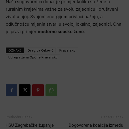
Naša sugovornica dobar je primjer koliko su žene u
ruralnim krajevima važne za svoju zajednicu i društveni
život u njoj. Svojom energijom privlači pažnju, a
odlučnošću mijenja stvari u svojoj lokalnoj zajednici. Ona
je pravi primjer
moderne seoske žene
.
OZNAKE
Dragica Ceković
Kravarsko
Udruga žena Općine Kravarsko
Prethodni članak
Sljedeći članak
HSU Zagrebačke županije
Dogovorena koalicija između