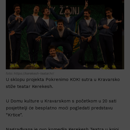
foto: https://kerekesh-teatar.hr/
U sklopu projekta Pokrenimo KOK! sutra u Kravarsko
stiže teatar Kerekesh.
U Domu kulture u Kravarskom s početkom u 20 sati
posjetitelji će besplatno moći pogledati predstavu
“Krtice”.
Nagrađivana je ovo komedija Kerekesh Teatra u kojoj