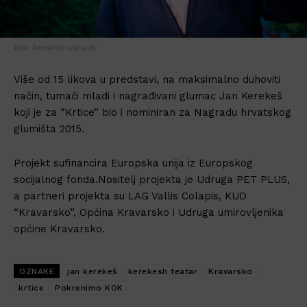
foto: kerekesh-teatar.hr
Više od 15 likova u predstavi, na maksimalno duhoviti
način, tumači mladi i nagrađivani glumac Jan Kerekeš
koji je za “Krtice” bio i nominiran za Nagradu hrvatskog
glumišta 2015.
Projekt sufinancira Europska unija iz Europskog
socijalnog fonda.Nositelj projekta je Udruga PET PLUS,
a partneri projekta su LAG Vallis Colapis, KUD
“Kravarsko”, Općina Kravarsko i Udruga umirovljenika
općine Kravarsko.
OZNAKE
jan kerekeš
kerekesh teatar
Kravarsko
krtice
Pokrenimo KOK