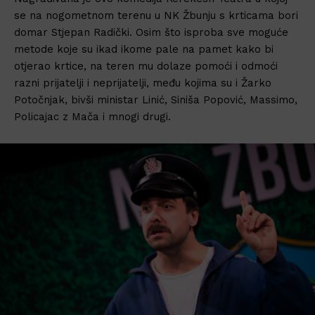
se na nogometnom terenu u NK Žbunju s krticama bori
domar Stjepan Radički. Osim što isproba sve moguće
metode koje su ikad ikome pale na pamet kako bi
otjerao krtice, na teren mu dolaze pomoći i odmoći
razni prijatelji i neprijatelji, među kojima su i Žarko
Potočnjak, bivši ministar Linić, Siniša Popović, Massimo,
Policajac z Mača i mnogi drugi.