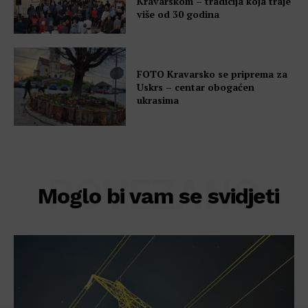
Kravarskom – tradicija koja traje
više od 30 godina
FOTO Kravarsko se priprema za
Uskrs – centar obogaćen
ukrasima
POVEZANO
Moglo bi vam se svidjeti