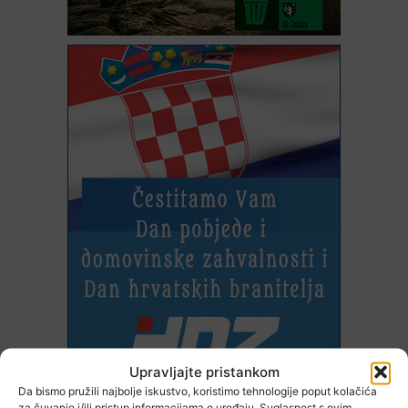
Upravljajte pristankom
Da bismo pružili najbolje iskustvo, koristimo tehnologije poput kolačića
za čuvanje i/ili pristup informacijama o uređaju. Suglasnost s ovim