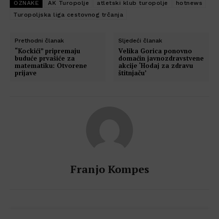
OZNAKE
AK Turopolje
atletski klub turopolje
hotnews
Turopoljska liga cestovnog trčanja
Prethodni članak
Sljedeći članak
“Kockići” pripremaju
Velika Gorica ponovno
buduće prvašiće za
domaćin javnozdravstvene
matematiku: Otvorene
akcije ‘Hodaj za zdravu
prijave
štitnjaču’
Franjo Kompes