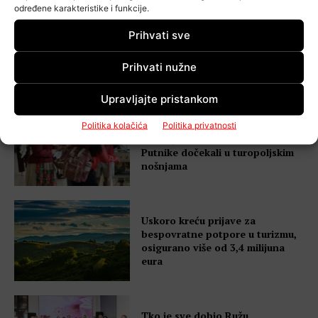
određene karakteristike i funkcije.
Prihvati sve
Traži se najbolji domaćin
Zagrebačke županije: Otvoren
javni natječaj za 2026. godinu
Prihvati nužne
Upravljajte pristankom
Zagrebačka županija predstavila
Politika kolačića
Politika privatnosti
tradiciju na ulazu u Hrvatsku!
Putnike dočekali u turopoljskim
nošnjama
Uskoro kreću prijave za
bespovratne potpore u turizmu,
osigurano više od 3,4 milijuna
eura
Tko je sve dobio Ružu