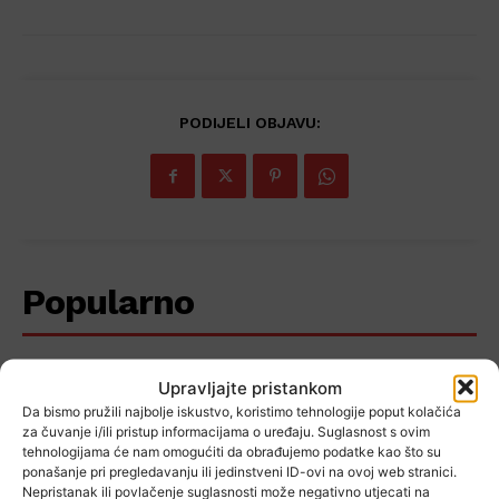
PODIJELI OBJAVU:
Popularno
Upravljajte pristankom
Zagrebačka županija dobiva novi
Da bismo pružili najbolje iskustvo, koristimo tehnologije poput kolačića
gastronomski projekt! Uključeni
za čuvanje i/ili pristup informacijama o uređaju. Suglasnost s ovim
chefovi, vinari i lokalni
tehnologijama će nam omogućiti da obrađujemo podatke kao što su
proizvođači
ponašanje pri pregledavanju ili jedinstveni ID-ovi na ovoj web stranici.
Nepristanak ili povlačenje suglasnosti može negativno utjecati na