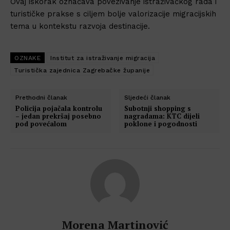
Ovaj iskorak označava povezivanje istraživačkog rada i
turističke prakse s ciljem bolje valorizacije migracijskih
tema u kontekstu razvoja destinacije.
OZNAKE
Institut za istraživanje migracija
Turistička zajednica Zagrebačke županije
Prethodni članak
Sljedeći članak
Policija pojačala kontrolu
Subotnji shopping s
– jedan prekršaj posebno
nagradama: KTC dijeli
pod povećalom
poklone i pogodnosti
Morena Martinović