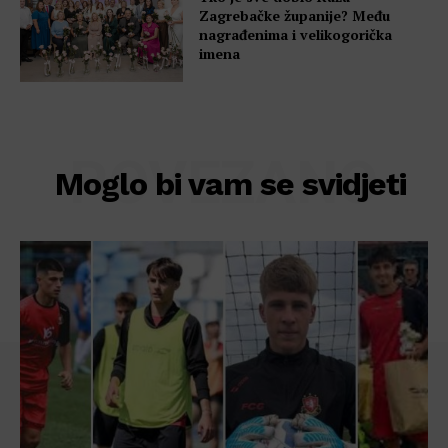
Zagrebačke županije? Među
nagrađenima i velikogorička
imena
POVEZANO
Moglo bi vam se svidjeti