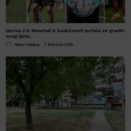
Gorica 2.0: Momčad iz budućnosti počela se graditi
ovog ljeta…
Marko Vidalina
-
7. kolovoza 2026.