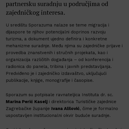
partnersku suradnju u područjima od
zajedničkog interesa.
U središtu Sporazuma nalaze se teme migracija i
dijaspore te njihov potencijalni doprinos razvoju
turizma, a dokument ujedno definira i konkretne
mehanizme suradnje. Među njima su zajedničke prijave i
provedba znanstvenih i stručnih projekata, kao i
organizacija različitih događanja – od konferencija i
radionica do panela, tribina i javnih predstavljanja.
Predviđeno je i zajedničko izdavaštvo, uključujući
publikacije, knjige, monografije i časopise.
Sporazum su potpisale ravnateljica Instituta dr. sc.
Marina Perić Kaselj
i direktorica Turističke zajednice
Zagrebačke županije
Ivana Alilović
, čime je formalno
uspostavljen institucionalni okvir buduće suradnje.