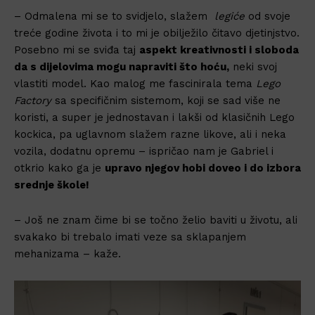
– Odmalena mi se to svidjelo, slažem
legiće
od svoje
treće godine života i to mi je obilježilo čitavo djetinjstvo.
Posebno mi se sviđa taj
aspekt kreativnosti i sloboda
da s dijelovima mogu napraviti što hoću,
neki svoj
vlastiti model. Kao malog me fascinirala tema
Lego
Factory
sa specifičnim sistemom, koji se sad više ne
koristi, a super je jednostavan i lakši od klasičnih Lego
kockica, pa uglavnom slažem razne likove, ali i neka
vozila, dodatnu opremu – ispričao nam je Gabriel i
otkrio kako ga je
upravo njegov hobi doveo i do izbora
srednje škole!
– Još ne znam čime bi se točno želio baviti u životu, ali
svakako bi trebalo imati veze sa sklapanjem
mehanizama – kaže.