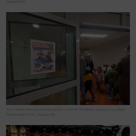
Cityportal.hr
Foto: Izložba kreacija od Lego kockica u Galeriji Trumbetaš održana je u sklopu
Tjedna bajki/G.Kiš, Cityportal.hr