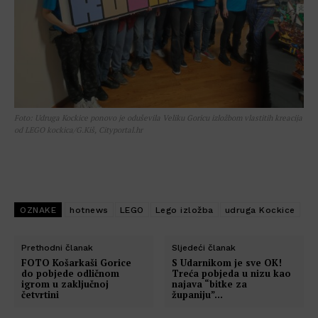
Foto: Udruga Kockice ponovo je oduševila Veliku Goricu izložbom vlastitih kreacija
od LEGO kockica/G.Kiš, Cityportal.hr
OZNAKE
hotnews
LEGO
Lego izložba
udruga Kockice
Prethodni članak
Sljedeći članak
FOTO Košarkaši Gorice
S Udarnikom je sve OK!
do pobjede odličnom
Treća pobjeda u nizu kao
igrom u zaključnoj
najava “bitke za
četvrtini
županiju”…