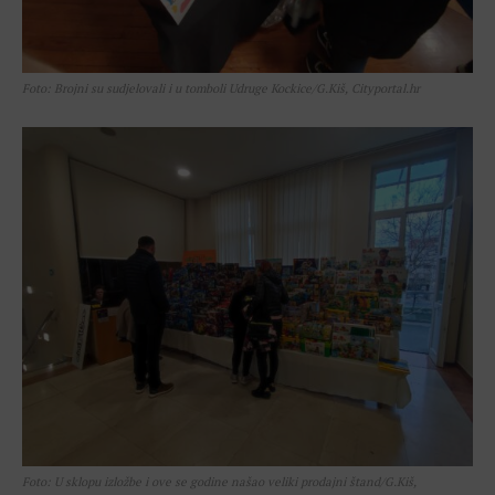
Foto: Brojni su sudjelovali i u tomboli Udruge Kockice/G.Kiš, Cityportal.hr
Foto: U sklopu izložbe i ove se godine našao veliki prodajni štand/G.Kiš,