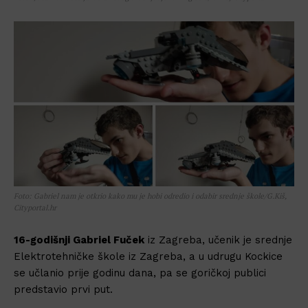
Foto: Gabriel nam je otkrio kako mu je hobi odredio i odabir srednje škole/G.Kiš,
Cityportal.hr
16-godišnji Gabriel Fuček
iz Zagreba, učenik je srednje
Elektrotehničke škole iz Zagreba, a u udrugu Kockice
se učlanio prije godinu dana, pa se goričkoj publici
predstavio prvi put.