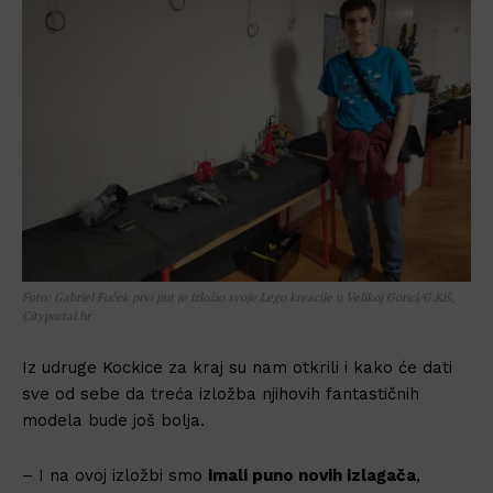
Foto: Gabriel Fuček prvi put je izložio svoje Lego kreacije u Velikoj Gorici/G.Kiš,
Cityportal.hr
Iz udruge Kockice za kraj su nam otkrili i kako će dati
sve od sebe da treća izložba njihovih fantastičnih
modela bude još bolja.
– I na ovoj izložbi smo
imali puno novih izlagača
,