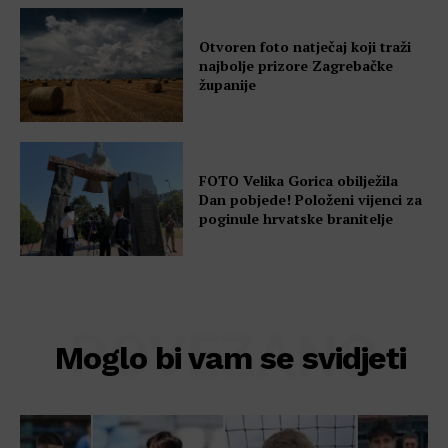
Otvoren foto natječaj koji traži
najbolje prizore Zagrebačke
županije
FOTO Velika Gorica obilježila
Dan pobjede! Položeni vijenci za
poginule hrvatske branitelje
POVEZANO
Moglo bi vam se svidjeti