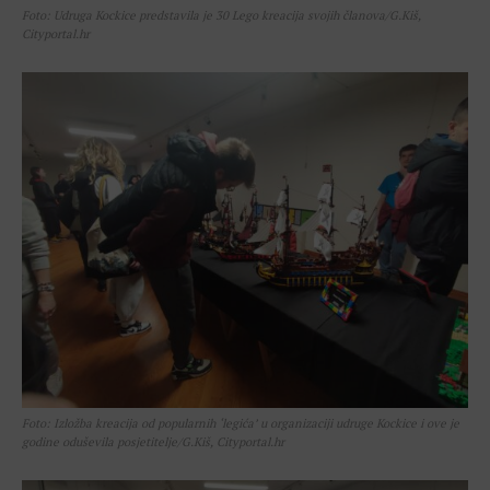
Foto: Udruga Kockice predstavila je 30 Lego kreacija svojih članova/G.Kiš,
Cityportal.hr
Foto: Izložba kreacija od popularnih ‘legića’ u organizaciji udruge Kockice i ove je
godine oduševila posjetitelje/G.Kiš, Cityportal.hr