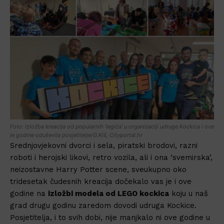
Foto: Izložba kreacija od popularnih 'legića' u organizaciji udruge Kockica i ove
je godine oduševila posjetitelje/G.Kiš, Cityportal.hr
Srednjovjekovni dvorci i sela, piratski brodovi, razni
roboti i herojski likovi, retro vozila, ali i ona ‘svemirska’,
neizostavne Harry Potter scene, sveukupno oko
tridesetak čudesnih kreacija dočekalo vas je i ove
godine na
izložbi modela od LEGO kockica
koju u naš
grad drugu godinu zaredom dovodi udruga Kockice.
Posjetitelja, i to svih dobi, nije manjkalo ni ove godine u