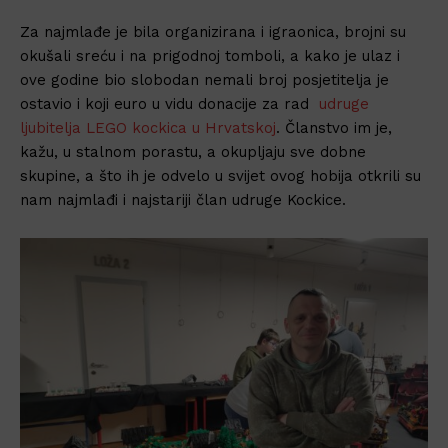
Za najmlađe je bila organizirana i igraonica, brojni su
okušali sreću i na prigodnoj tomboli, a kako je ulaz i
ove godine bio slobodan nemali broj posjetitelja je
ostavio i koji euro u vidu donacije za rad
udruge
ljubitelja LEGO kockica u Hrvatskoj
. Članstvo im je,
kažu, u stalnom porastu, a okupljaju sve dobne
skupine, a što ih je odvelo u svijet ovog hobija otkrili su
nam najmlađi i najstariji član udruge Kockice.