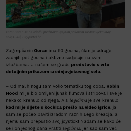
Foto: Goran se na izložbi predstavio sjajnim prikazom srednjovjekovnog
sela/G.Kiš, Cityportal.hr
Zagrepčanin
Goran
ima 50 godina, član je udruge
zadnjih pet godina i aktivno sudjeluje na svim
izložbama. U našem se gradu
predstavio s vrlo
detaljnim prikazom srednjovjekovnog sela
.
– Od malih nogu sam volio tematiku tog doba,
Robin
Hood
mi je bio omiljeni junak filmova i stripova i sve je
nekako krenulo od njega. A s
legićima
je sve krenulo
kad mi je dijete s kockica prešlo na video igrice
, ja
sam se počeo baviti izradom raznih Lego kreacija, a
njemu sam prepustio svoj joystick! Nadam se kako će
se i on jednog dana vratiti
legićima
, jer sad sam već