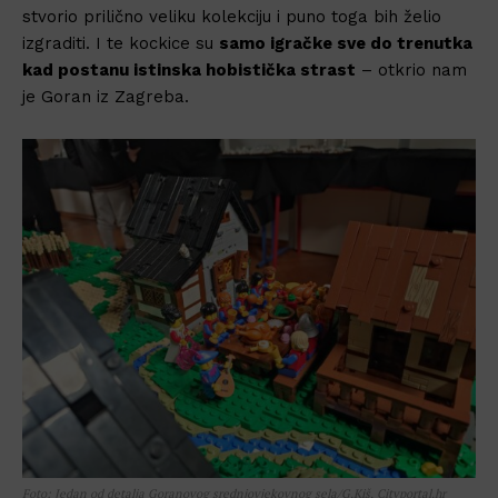
stvorio prilično veliku kolekciju i puno toga bih želio
izgraditi. I te kockice su
samo igračke sve do trenutka
kad postanu istinska hobistička strast
– otkrio nam
je Goran iz Zagreba.
Foto: Jedan od detalja Goranovog srednjovjekovnog sela/G.Kiš, Cityportal.hr