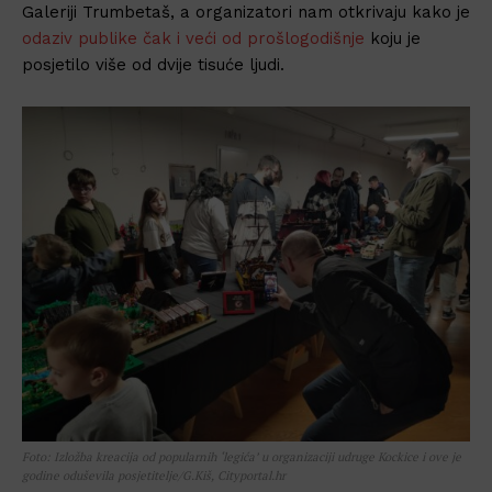
Galeriji Trumbetaš, a organizatori nam otkrivaju kako je
odaziv publike čak i veći od prošlogodišnje
koju je
posjetilo više od dvije tisuće ljudi.
Foto: Izložba kreacija od popularnih ‘legića’ u organizaciji udruge Kockice i ove je
godine oduševila posjetitelje/G.Kiš, Cityportal.hr