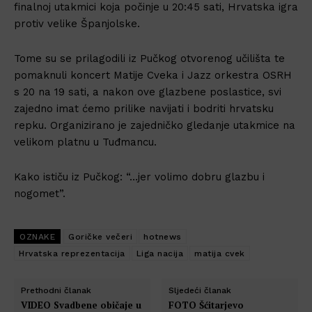
finalnoj utakmici koja počinje u 20:45 sati, Hrvatska igra
protiv velike Španjolske.
Tome su se prilagodili iz Pučkog otvorenog učilišta te
pomaknuli koncert Matije Cveka i Jazz orkestra OSRH
s 20 na 19 sati, a nakon ove glazbene poslastice, svi
zajedno imat ćemo prilike navijati i bodriti hrvatsku
repku. Organizirano je zajedničko gledanje utakmice na
velikom platnu u Tuđmancu.
Kako ističu iz Pučkog: “…jer volimo dobru glazbu i
nogomet”.
OZNAKE
Goričke večeri
hotnews
Hrvatska reprezentacija
Liga nacija
matija cvek
Prethodni članak
Sljedeći članak
VIDEO Svadbene običaje u
FOTO Šćitarjevo