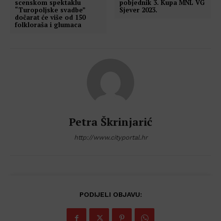
scenskom spektaklu
pobjednik 3. Kupa MNL VG
“Turopoljske svadbe”
Sjever 2023.
dočarat će više od 150
folkloraša i glumaca
Petra Škrinjarić
http://www.cityportal.hr
PODIJELI OBJAVU: