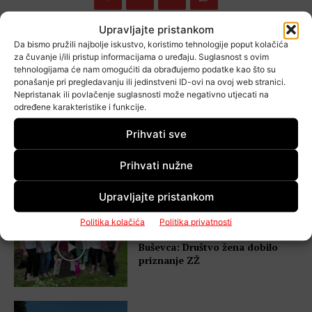
Upravljajte pristankom
Da bismo pružili najbolje iskustvo, koristimo tehnologije poput kolačića
za čuvanje i/ili pristup informacijama o uređaju. Suglasnost s ovim
Popularno
tehnologijama će nam omogućiti da obrađujemo podatke kao što su
ponašanje pri pregledavanju ili jedinstveni ID-ovi na ovoj web stranici.
Nepristanak ili povlačenje suglasnosti može negativno utjecati na
određene karakteristike i funkcije.
Prihvati sve
VIDEO Šebalj upozorava nakon
nove tragedije: “Romobili uopće
Prihvati nužne
nisu zafrkancija”
Upravljajte pristankom
Politika kolačića
Politika privatnosti
VIDEO Povelja za veliko srce
Buševca: Društvo žena dobilo
priznanje ZŽ