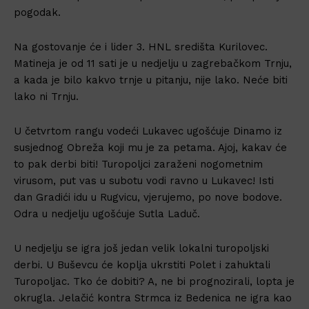
pogodak.
Na gostovanje će i lider 3. HNL središta Kurilovec.
Matineja je od 11 sati je u nedjelju u zagrebačkom Trnju,
a kada je bilo kakvo trnje u pitanju, nije lako. Neće biti
lako ni Trnju.
U četvrtom rangu vodeći Lukavec ugošćuje Dinamo iz
susjednog Obreža koji mu je za petama. Ajoj, kakav će
to pak derbi biti! Turopoljci zaraženi nogometnim
virusom, put vas u subotu vodi ravno u Lukavec! Isti
dan Gradići idu u Rugvicu, vjerujemo, po nove bodove.
Odra u nedjelju ugošćuje Sutla Laduč.
U nedjelju se igra još jedan velik lokalni turopoljski
derbi. U Buševcu će koplja ukrstiti Polet i zahuktali
Turopoljac. Tko će dobiti? A, ne bi prognozirali, lopta je
okrugla. Jelačić kontra Strmca iz Bedenica ne igra kao