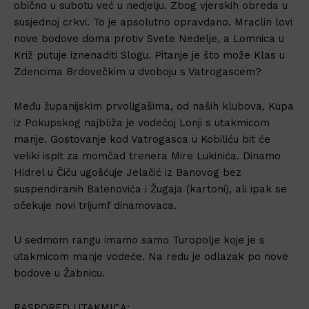
obično u subotu već u nedjelju. Zbog vjerskih obreda u
susjednoj crkvi. To je apsolutno opravdano. Mraclin lovi
nove bodove doma protiv Svete Nedelje, a Lomnica u
Križ putuje iznenaditi Slogu. Pitanje je što može Klas u
Zdencima Brdovečkim u dvoboju s Vatrogascem?
Među županijskim prvoligašima, od naših klubova, Kupa
iz Pokupskog najbliža je vodećoj Lonji s utakmicom
manje. Gostovanje kod Vatrogasca u Kobiliću bit će
veliki ispit za momčad trenera Mire Lukinića. Dinamo
Hidrel u Čiču ugošćuje Jelačić iz Banovog bez
suspendiranih Balenovića i Žugaja (kartoni), ali ipak se
očekuje novi trijumf dinamovaca.
U sedmom rangu imamo samo Turopolje koje je s
utakmicom manje vodeće. Na redu je odlazak po nove
bodove u Žabnicu.
RASPORED UTAKMICA: