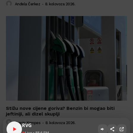
Anđela Čerkez
-
8. kolovoza 2026.
Stižu nove cijene goriva? Benzin bi mogao biti
jeftiniji, ali dizel skuplji
Franjo Kompes
-
8. kolovoza 2026.
RVG
Live • 88.6 FM