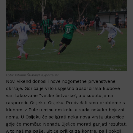
Foto: Vitomir Štuban/Cityportal.hr
Novi vikend donosi i nove nogometne prvenstvene
okršaje. Gorica je vrlo uspješno apsorbirala klubove
van takozvane “velike četvorke”, a u subotu je na
rasporedu Osijek u Osijeku. Predviđali smo probleme s
klubom iz Pule u minulom kolu, a sada nekako bojazni
nema. U Osijeku će se igrati neka nova vrsta utakmice
gdje će momčad Nenada Bjelice morati ganjati rezultat.
A to našima paše. Bit će prilika za kontre, pa i pokoji