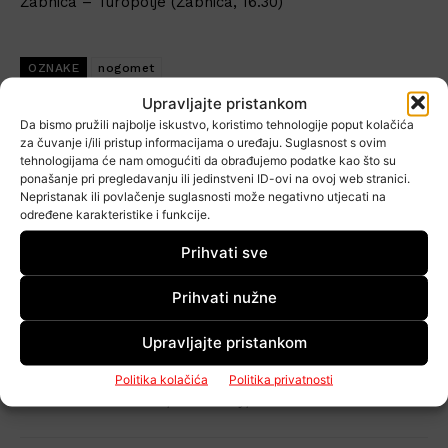
Žabnica – Turopolje (Žabnica, 16.30)
OZNAKE
nogomet
Upravljajte pristankom
Prethodni članak
Sljedeći članak
Da bismo pružili najbolje iskustvo, koristimo tehnologije poput kolačića
FOTO Juniori Bana
Zdenka Mlinar predstavlja
za čuvanje i/ili pristup informacijama o uređaju. Suglasnost s ovim
Jelačića osvojili Kup Grada
knjigu „Turopolu z
tehnologijama će nam omogućiti da obrađujemo podatke kao što su
Velike Gorice
mojega srca“
ponašanje pri pregledavanju ili jedinstveni ID-ovi na ovoj web stranici.
Nepristanak ili povlačenje suglasnosti može negativno utjecati na
određene karakteristike i funkcije.
Prihvati sve
Prihvati nužne
Upravljajte pristankom
Mato Paviša
Politika kolačića
Politika privatnosti
http://www.cityportal.hr