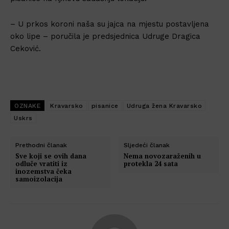
– U prkos koroni naša su jajca na mjestu postavljena
oko lipe – poručila je predsjednica Udruge Dragica
Ceković.
OZNAKE
Kravarsko
pisanice
Udruga žena Kravarsko
Uskrs
Prethodni članak
Sljedeći članak
Sve koji se ovih dana
Nema novozaraženih u
odluče vratiti iz
protekla 24 sata
inozemstva čeka
samoizolacija