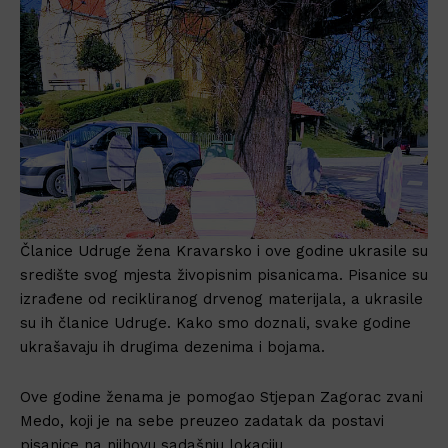
Članice Udruge žena Kravarsko i ove godine ukrasile su
središte svog mjesta živopisnim pisanicama. Pisanice su
izrađene od recikliranog drvenog materijala, a ukrasile
su ih članice Udruge. Kako smo doznali, svake godine
ukrašavaju ih drugima dezenima i bojama.
Ove godine ženama je pomogao Stjepan Zagorac zvani
Medo, koji je na sebe preuzeo zadatak da postavi
pisanice na njihovu sadašnju lokaciju.