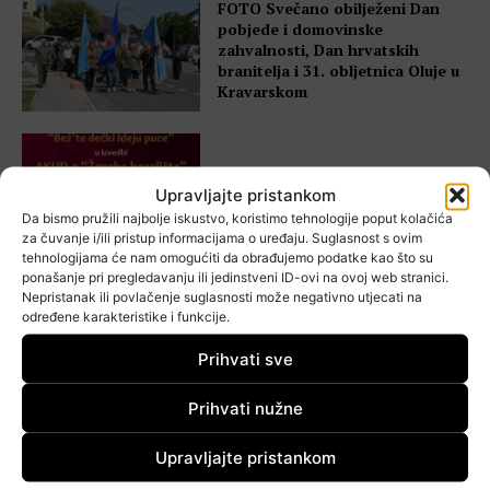
FOTO Svečano obilježeni Dan
pobjede i domovinske
zahvalnosti, Dan hrvatskih
branitelja i 31. obljetnica Oluje u
Kravarskom
Kazališna večer u Kravarskom:
Upravljajte pristankom
Humoristična predstava stiže u
Dom kulture
Da bismo pružili najbolje iskustvo, koristimo tehnologije poput kolačića
za čuvanje i/ili pristup informacijama o uređaju. Suglasnost s ovim
tehnologijama će nam omogućiti da obrađujemo podatke kao što su
ponašanje pri pregledavanju ili jedinstveni ID-ovi na ovoj web stranici.
Nepristanak ili povlačenje suglasnosti može negativno utjecati na
određene karakteristike i funkcije.
VIDEO Tamburaški orkestar HRT-
a održao koncert u Kravarskom u
Prihvati sve
spomen na Ivana Potočnika
Prihvati nužne
Upravljajte pristankom
Tradicionalni koncert
Tamburaškog orkestra HRT-a u