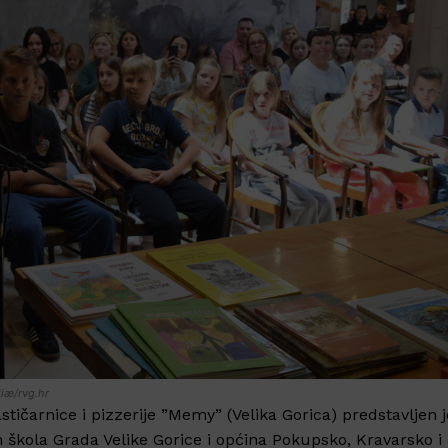
oliæ/rvg.hr
astičarnice i pizzerije ”Memy” (Velika Gorica) predstavljen j
ih škola Grada Velike Gorice i općina Pokupsko, Kravarsko i