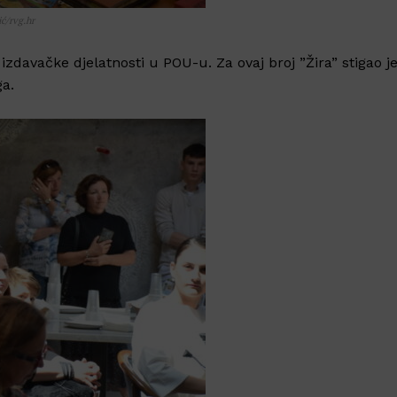
ić/rvg.hr
 izdavačke djelatnosti u POU-u. Za ovaj broj ”Žira” stigao j
ga.