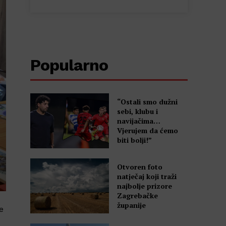
Popularno
“Ostali smo dužni
sebi, klubu i
navijačima…
Vjerujem da ćemo
biti bolji!”
Otvoren foto
natječaj koji traži
najbolje prizore
Zagrebačke
županije
e