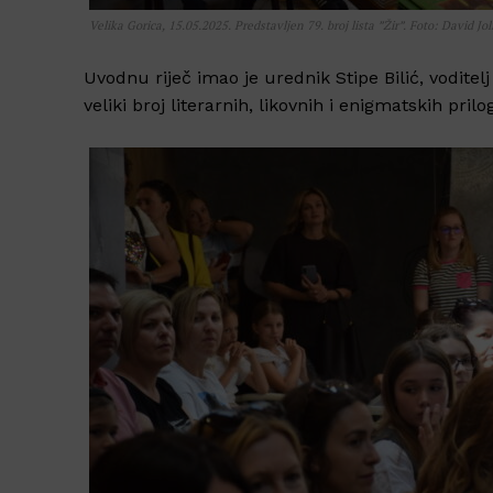
Velika Gorica, 15.05.2025. Predstavljen 79. broj lista ”Žir”. Foto: David Jol
Uvodnu riječ imao je urednik Stipe Bilić, voditelj
veliki broj literarnih, likovnih i enigmatskih prilo