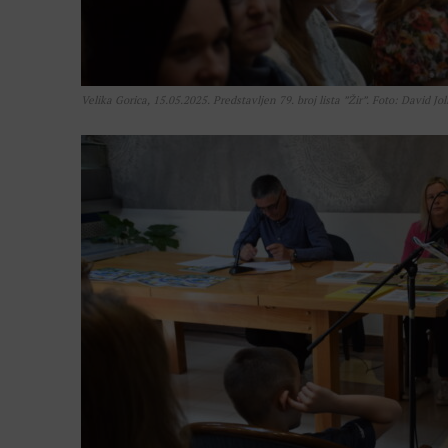
Velika Gorica, 15.05.2025. Predstavljen 79. broj lista ”Žir”. Foto: David Jol