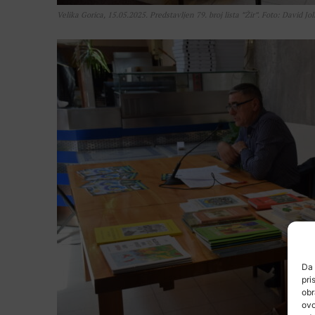
Velika Gorica, 15.05.2025. Predstavljen 79. broj lista ”Žir”. Foto: David Jol
Da 
pri
obr
ovo