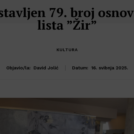
tavljen 79. broj osno
lista ”Žir”
KULTURA
Objavio/la:
David Jolić
Datum:
16. svibnja 2025.