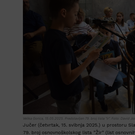
Velika Gorica, 15.05.2025. Predstavljen 79. broj lista ''ir''. Foto: David J
Jučer (četvrtak, 15. svibnja 2025.) u prostoru Sl
79. broj osnovnoškolskog lista ”Žir” (list osnovn