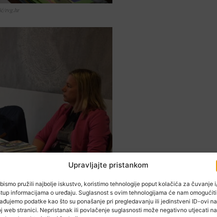
ić/rvg.hr
Upravljajte pristankom
bismo pružili najbolje iskustvo, koristimo tehnologije poput kolačića za čuvanje i/
stup informacijama o uređaju. Suglasnost s ovim tehnologijama će nam omogućiti
ađujemo podatke kao što su ponašanje pri pregledavanju ili jedinstveni ID-ovi na
j web stranici. Nepristanak ili povlačenje suglasnosti može negativno utjecati na