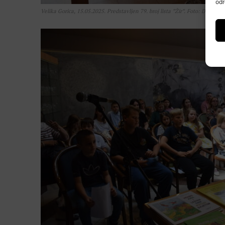
odr
Velika Gorica, 15.05.2025. Predstavljen 79. broj lista ”Žir”. Foto: David Jol