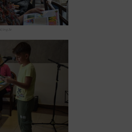
ić/rvg.hr