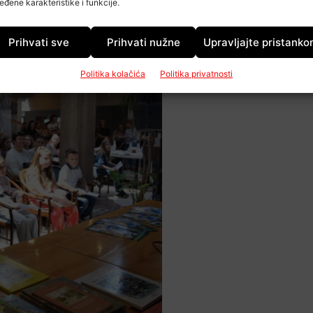
eđene karakteristike i funkcije.
ić/rvg.hr
Prihvati sve
Prihvati nužne
Upravljajte pristank
Politika kolačića
Politika privatnosti