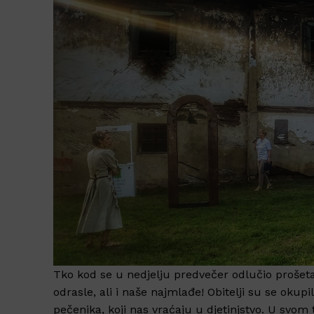
Tko kod se u nedjelju predvečer odlučio prošetat
odrasle, ali i naše najmlađe! Obitelji su se okupi
pečenika, koji nas vraćaju u djetinjstvo. U svom