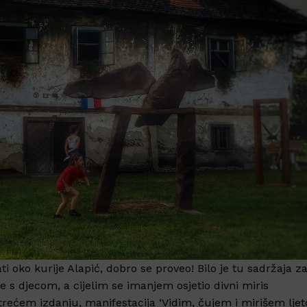
i oko kurije Alapić, dobro se proveo! Bilo je tu sadržaja z
le s djecom, a cijelim se imanjem osjetio divni miris
 trećem izdanju, manifestacija ‘Vidim, čujem i mirišem ljet