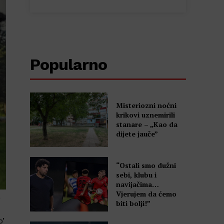
Popularno
Misteriozni noćni
krikovi uznemirili
stanare – „Kao da
dijete jauče”
“Ostali smo dužni
sebi, klubu i
navijačima…
Vjerujem da ćemo
a
biti bolji!”
o’