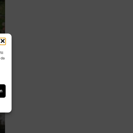
ili
 da
ce
om