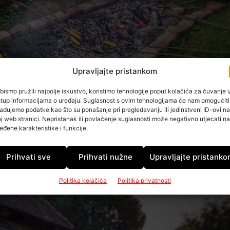
Upravljajte pristankom
bismo pružili najbolje iskustvo, koristimo tehnologije poput kolačića za čuvanje i/
stup informacijama o uređaju. Suglasnost s ovim tehnologijama će nam omogućiti
ađujemo podatke kao što su ponašanje pri pregledavanju ili jedinstveni ID-ovi na
j web stranici. Nepristanak ili povlačenje suglasnosti može negativno utjecati na
animljiva događanja. Posjetitelji su se mogli okušati u
eđene karakteristike i funkcije.
umjetnosti imali prilike pogledati izložbu skulptura
, a Vedrana Čabraja otkrio je polaznicima njezine radioni
Prihvati sve
Prihvati nužne
Upravljajte pristank
e zabavio svojim stand up nastupom, a ekipa je uživala
an je i animirani film Šegrt Hlapić.
Politika kolačića
Politika privatnosti