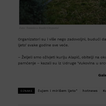
Foto: Tomislava Bradić/Cityportal
Organizatori su i više nego zadovoljni, budući d
ljeto’ svake godine sve veće.
– Željeli smo oživjeti kuriju Alapić, obitelji na
pamćenje – kazali su iz Udruge ‘Vukovina u srcu
Gale
čujem i mirišem ljeto"
hotnews
K
OZNAKE