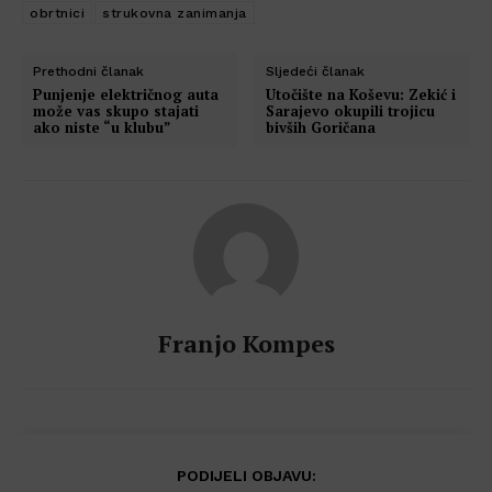
obrtnici
strukovna zanimanja
Prethodni članak
Sljedeći članak
Punjenje električnog auta
Utočište na Koševu: Zekić i
može vas skupo stajati
Sarajevo okupili trojicu
ako niste “u klubu”
bivših Goričana
Franjo Kompes
PODIJELI OBJAVU: