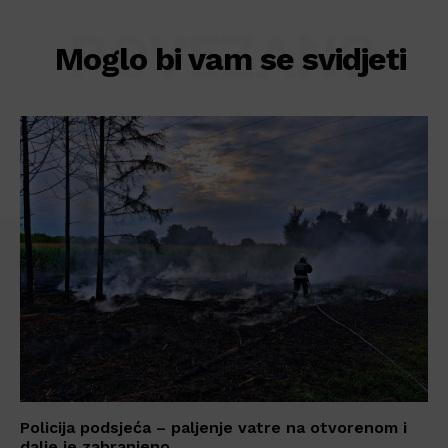
POVEZANO
Moglo bi vam se svidjeti
Policija podsjeća – paljenje vatre na otvorenom i
dalje je zabranjeno