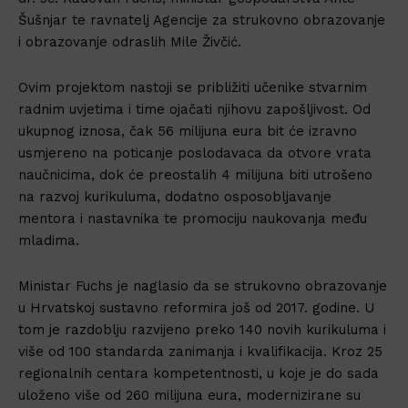
Šušnjar te ravnatelj Agencije za strukovno obrazovanje
i obrazovanje odraslih Mile Živčić.
Ovim projektom nastoji se približiti učenike stvarnim
radnim uvjetima i time ojačati njihovu zapošljivost. Od
ukupnog iznosa, čak 56 milijuna eura bit će izravno
usmjereno na poticanje poslodavaca da otvore vrata
naučnicima, dok će preostalih 4 milijuna biti utrošeno
na razvoj kurikuluma, dodatno osposobljavanje
mentora i nastavnika te promociju naukovanja među
mladima.
Ministar Fuchs je naglasio da se strukovno obrazovanje
u Hrvatskoj sustavno reformira još od 2017. godine. U
tom je razdoblju razvijeno preko 140 novih kurikuluma i
više od 100 standarda zanimanja i kvalifikacija. Kroz 25
regionalnih centara kompetentnosti, u koje je do sada
uloženo više od 260 milijuna eura, modernizirane su