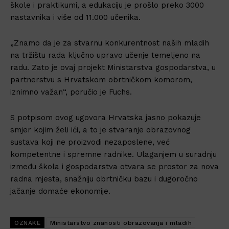
škole i praktikumi, a edukaciju je prošlo preko 3000
nastavnika i više od 11.000 učenika.
„Znamo da je za stvarnu konkurentnost naših mladih
na tržištu rada ključno upravo učenje temeljeno na
radu. Zato je ovaj projekt Ministarstva gospodarstva, u
partnerstvu s Hrvatskom obrtničkom komorom,
iznimno važan“, poručio je Fuchs.
S potpisom ovog ugovora Hrvatska jasno pokazuje
smjer kojim želi ići, a to je stvaranje obrazovnog
sustava koji ne proizvodi nezaposlene, već
kompetentne i spremne radnike. Ulaganjem u suradnju
između škola i gospodarstva otvara se prostor za nova
radna mjesta, snažniju obrtničku bazu i dugoročno
jačanje domaće ekonomije.
OZNAKE
Ministarstvo znanosti obrazovanja i mladih