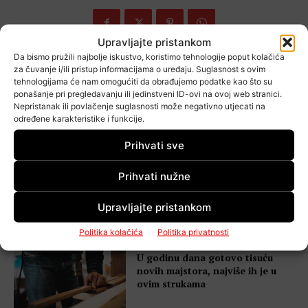
Upravljajte pristankom
Da bismo pružili najbolje iskustvo, koristimo tehnologije poput kolačića
za čuvanje i/ili pristup informacijama o uređaju. Suglasnost s ovim
tehnologijama će nam omogućiti da obrađujemo podatke kao što su
Popularno
ponašanje pri pregledavanju ili jedinstveni ID-ovi na ovoj web stranici.
Nepristanak ili povlačenje suglasnosti može negativno utjecati na
određene karakteristike i funkcije.
Prihvati sve
Stipendije za buduće obrtnike:
36 učenika iz Zagrebačke
Prihvati nužne
županije dobilo potporu od 2.400
eura
Upravljajte pristankom
Politika kolačića
Politika privatnosti
U godinu dana gotovo tisuću
novih majstora, najviše ih je u
ovim strukama