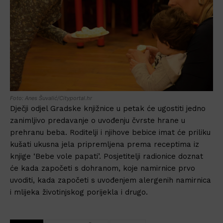
Foto: Anes Šuvalić/Cityportal.hr
Dječji odjel Gradske knjižnice u petak će ugostiti jedno
zanimljivo predavanje o uvođenju čvrste hrane u
prehranu beba. Roditelji i njihove bebice imat će priliku
kušati ukusna jela pripremljena prema receptima iz
knjige ‘Bebe vole papati’. Posjetitelji radionice doznat
će kada započeti s dohranom, koje namirnice prvo
uvoditi, kada započeti s uvođenjem alergenih namirnica
i mlijeka životinjskog porijekla i drugo.