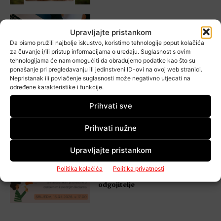
Upravljajte pristankom
VE-GO-RA otkriva kako do HZZ
Da bismo pružili najbolje iskustvo, koristimo tehnologije poput kolačića
potpore za samozapošljavanje
za čuvanje i/ili pristup informacijama o uređaju. Suglasnost s ovim
tehnologijama će nam omogućiti da obrađujemo podatke kao što su
ponašanje pri pregledavanju ili jedinstveni ID-ovi na ovoj web stranici.
Nepristanak ili povlačenje suglasnosti može negativno utjecati na
određene karakteristike i funkcije.
Riješite se komaraca prirodnim
Prihvati sve
putem: prijave za radionicu su
otvorene
Prihvati nužne
Upravljajte pristankom
Gorica obilježava Svjetski dan
Politika kolačića
Politika privatnosti
glasa edukacijom za nastavnike i
odgojitelje