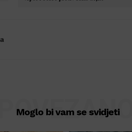
la
POVEZAN
Moglo bi vam se svidjeti