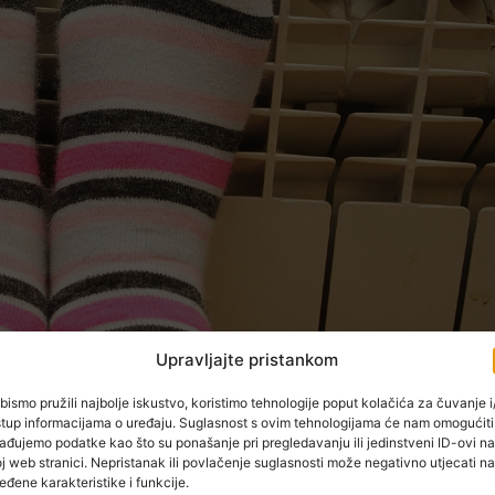
Upravljajte pristankom
bismo pružili najbolje iskustvo, koristimo tehnologije poput kolačića za čuvanje i/
stup informacijama o uređaju. Suglasnost s ovim tehnologijama će nam omogućiti
acuni za grijanje. Photo: Kristina Stedul Fabac/PIXSELL
ađujemo podatke kao što su ponašanje pri pregledavanju ili jedinstveni ID-ovi na
stopada, počinje isporuka toplinske energije za grijanje za
j web stranici. Nepristanak ili povlačenje suglasnosti može negativno utjecati na
eđene karakteristike i funkcije.
u, Sisku, Velikoj Gorici, Samoboru i Zaprešiću. Proces