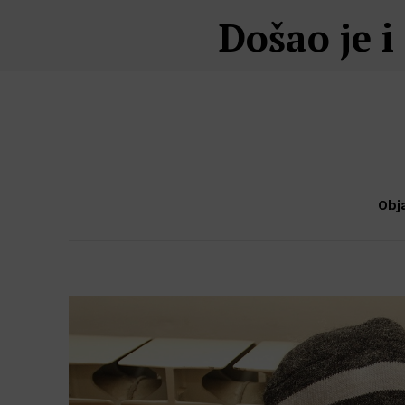
Došao je i
Obja