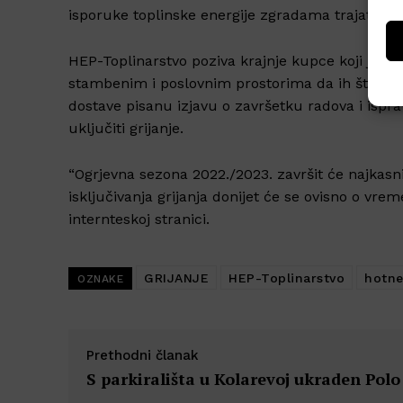
isporuke toplinske energije zgradama trajat će id
HEP-Toplinarstvo poziva krajnje kupce koji još 
stambenim i poslovnim prostorima da ih što prije
dostave pisanu izjavu o završetku radova i ispr
uključiti grijanje.
“Ogrjevna sezona 2022./2023. završit će najkasn
isključivanja grijanja donijet će se ovisno o vrem
internteskoj stranici.
GRIJANJE
HEP-Toplinarstvo
hotn
OZNAKE
Prethodni članak
S parkirališta u Kolarevoj ukraden Polo