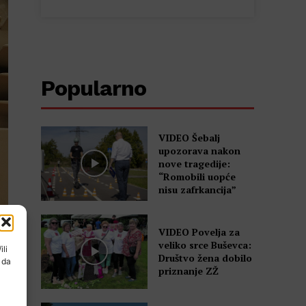
Popularno
VIDEO Šebalj
upozorava nakon
nove tragedije:
“Romobili uopće
nisu zafrkancija”
VIDEO Povelja za
veliko srce Buševca:
ili
Društvo žena dobilo
 da
priznanje ZŽ