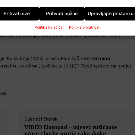
uća tri-četiri dana.
Prihvati sve
Prihvati nužne
Upravljajte pristank
provode radove na unutarnjim instalacijama grijanja u
 završe, a predstavnike suvlasnika ili upravitelje zgrada 
Politika kolačića
Politika privatnosti
avnosti instalacija, kako bi se u svim zgradama moglo
ije 15. svibnja 2023., a odluka o točnom terminu
enskim uvjetima”, izvijestilo je HEP-Toplinarstvo na svojoj
ews
Sljedeći članak
VIDEO Listopad – mjesec ružičaste
vrpce i borbe protiv raka dojke