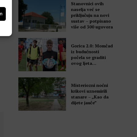
Stanovnici ovih
naselja već se
om
priključuju na novi
sustav – potpisano
više od 300 ugovora
da
Gorica 2.0: Momčad
iz budućnosti
počela se graditi
ovog ljeta…
Misteriozni noćni
krikovi uznemirili
stanare – „Kao da
dijete jauče”