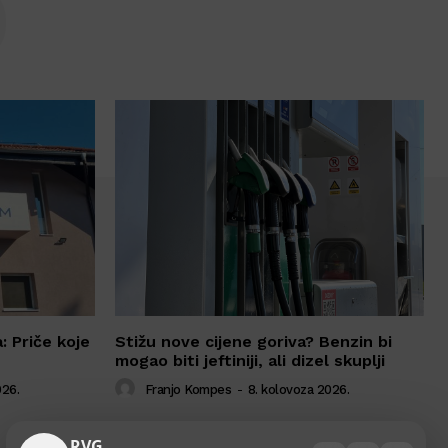
O
a: Priče koje
Stižu nove cijene goriva? Benzin bi
mogao biti jeftiniji, ali dizel skuplji
026.
Franjo Kompes
-
8. kolovoza 2026.
RVG