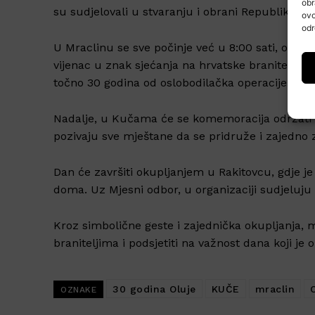
obr
su sudjelovali u stvaranju i obrani Republike Hr
ovo
odr
U Mraclinu se sve počinje već u 8:00 sati, okupl
vijenac u znak sjećanja na hrvatske branitelje, 
točno 30 godina od oslobodilačka operacije.
Nadalje, u Kučama će se komemoracija održati u 
pozivaju sve mještane da se pridruže i zajedno z
Dan će završiti okupljanjem u Rakitovcu, gdje j
doma. Uz Mjesni odbor, u organizaciji sudjeluju
Kroz simbolične geste i zajednička okupljanja, 
braniteljima i podsjetiti na važnost dana koji je 
30 godina Oluje
KUČE
mraclin
OZNAKE