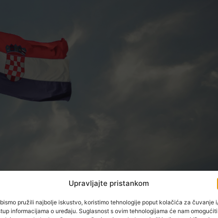
Upravljajte pristankom
 Rakitovca obilježit će Dan pobjede i domovinske zahvalnos
bismo pružili najbolje iskustvo, koristimo tehnologije poput kolačića za čuvanje i/
stup informacijama o uređaju. Suglasnost s ovim tehnologijama će nam omogućiti
avati tijekom cijelog dana, a cilj je odati počast svima koji