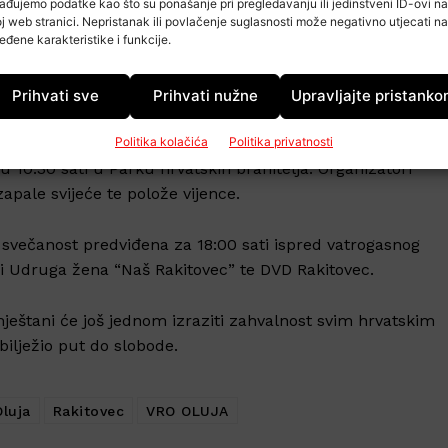
ađujemo podatke kao što su ponašanje pri pregledavanju ili jedinstveni ID-ovi na
vatske.
j web stranici. Nepristanak ili povlačenje suglasnosti može negativno utjecati na
eđene karakteristike i funkcije.
janjem kod biste Tomislava Hrkovca. Ondje će se položiti
a posebnu težinu ima i činjenica da se ove godine obilježav
Prihvati sve
Prihvati nužne
Upravljajte pristank
Politika kolačića
Politika privatnosti
10:30 sati u Parku hrvatskih branitelja. Organizatori
apale svijeće te polože vijence.
e svečanost predviđena za 18:00 sati ispred vatrogasnog
 i Udruga žena “Naš Rakitovec” te DVD Rakitovec.
mještani će još jednom izraziti zahvalnost svim hrvatskim
obilježio put do slobode.
Oluja
Rakitovec
VRO OLUJA