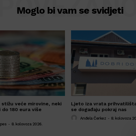
POVEZAN
Moglo bi vam se svidjeti
 stižu veće mirovine, neki
Ljeto iza vrata prihvatilišt
i do 180 eura više
se događaju pokraj nas
Anđela Čerkez
-
8. kolovoza 2
mpes
-
8. kolovoza 2026.