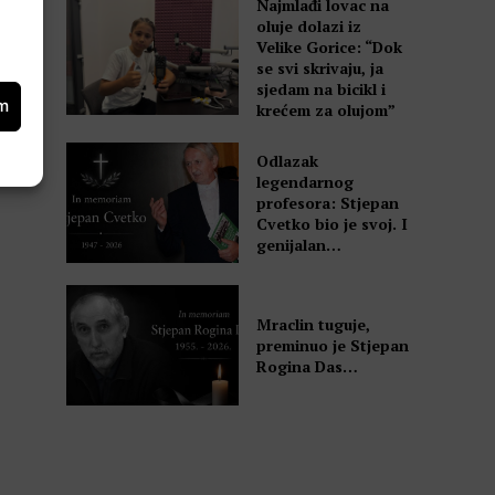
Najmlađi lovac na
oluje dolazi iz
Velike Gorice: “Dok
se svi skrivaju, ja
sjedam na bicikl i
a
om
krećem za olujom”
Odlazak
legendarnog
profesora: Stjepan
Cvetko bio je svoj. I
genijalan…
Mraclin tuguje,
preminuo je Stjepan
Rogina Das…