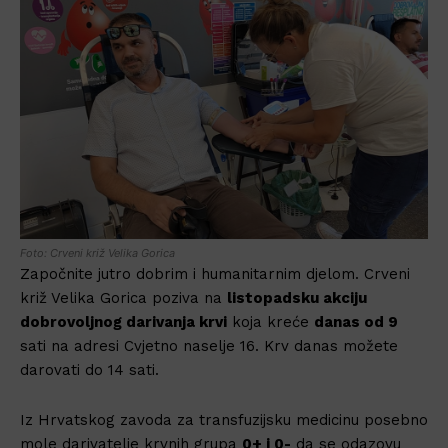
Foto: Crveni križ Velika Gorica
Započnite jutro dobrim i humanitarnim djelom. Crveni
križ Velika Gorica poziva na
listopadsku akciju
dobrovoljnog darivanja krvi
koja kreće
danas od 9
sati na adresi Cvjetno naselje 16. Krv danas možete
darovati do 14 sati.
Iz Hrvatskog zavoda za transfuzijsku medicinu posebno
mole darivatelje krvnih grupa
0+ i 0-
da se odazovu