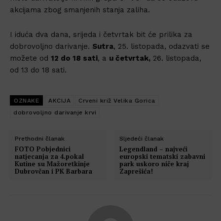
akcijama zbog smanjenih stanja zaliha.
I iduća dva dana, srijeda i četvrtak bit će prilika za
dobrovoljno darivanje.
Sutra
, 25. listopada, odazvati se
možete od
12 do 18 sati
, a
u četvrtak,
26. listopada,
od 13 do 18 sati.
OZNAKE
AKCIJA
Crveni križ Velika Gorica
dobrovoljno darivanje krvi
Prethodni članak
Sljedeći članak
FOTO Pobjednici
Legendland – najveći
natjecanja za 4.pokal
europski tematski zabavni
Kutine su Mažoretkinje
park uskoro niče kraj
Dubrovčan i PK Barbara
Zaprešića!