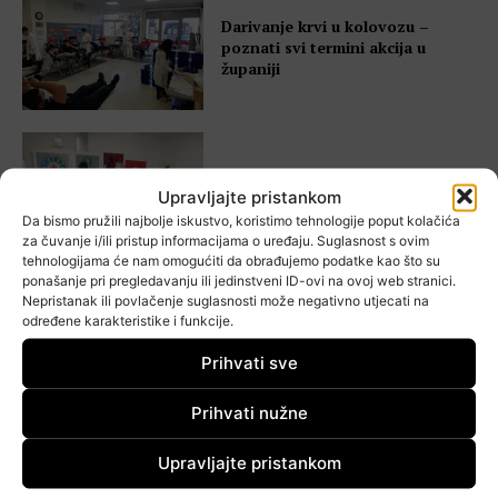
Darivanje krvi u kolovozu –
poznati svi termini akcija u
županiji
Crveni križ Zagrebačke županije
objavio raspored akcija – ovo su
Upravljajte pristankom
termini u Gorici
Da bismo pružili najbolje iskustvo, koristimo tehnologije poput kolačića
za čuvanje i/ili pristup informacijama o uređaju. Suglasnost s ovim
tehnologijama će nam omogućiti da obrađujemo podatke kao što su
ponašanje pri pregledavanju ili jedinstveni ID-ovi na ovoj web stranici.
Nepristanak ili povlačenje suglasnosti može negativno utjecati na
određene karakteristike i funkcije.
Gotovo 200 darivatelja krvi u tri
dana – Goričani još jednom
Prihvati sve
pokazali veliko srce
Prihvati nužne
Upravljajte pristankom
Od sutra kreće dobrovoljno
darivanje krvi – poznati svi