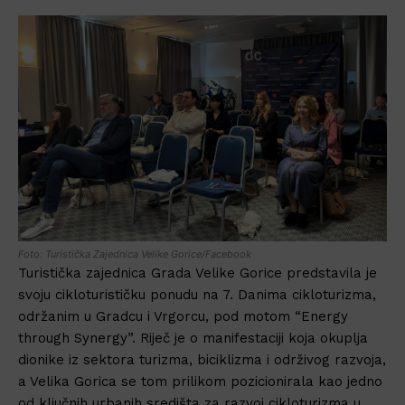
Foto: Turistička Zajednica Velike Gorice/Facebook
Turistička zajednica Grada Velike Gorice predstavila je
svoju cikloturističku ponudu na 7. Danima cikloturizma,
održanim u Gradcu i Vrgorcu, pod motom “Energy
through Synergy”. Riječ je o manifestaciji koja okuplja
dionike iz sektora turizma, biciklizma i održivog razvoja,
a Velika Gorica se tom prilikom pozicionirala kao jedno
od ključnih urbanih središta za razvoj cikloturizma u