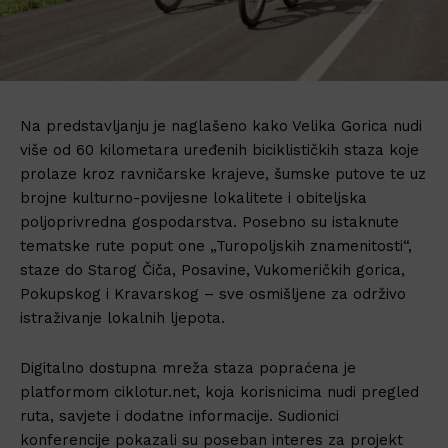
Na predstavljanju je naglašeno kako Velika Gorica nudi
više od 60 kilometara uređenih biciklističkih staza koje
prolaze kroz ravničarske krajeve, šumske putove te uz
brojne kulturno-povijesne lokalitete i obiteljska
poljoprivredna gospodarstva. Posebno su istaknute
tematske rute poput one „Turopoljskih znamenitosti“,
staze do Starog Čiča, Posavine, Vukomeričkih gorica,
Pokupskog i Kravarskog – sve osmišljene za održivo
istraživanje lokalnih ljepota.
Digitalno dostupna mreža staza popraćena je
platformom ciklotur.net, koja korisnicima nudi pregled
ruta, savjete i dodatne informacije. Sudionici
konferencije pokazali su poseban interes za projekt