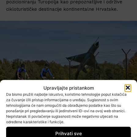
pozicioniranju Turopolja kao prepoznatljive i održive
cikloturističke destinacije kontinentalne Hrvatske.
Upravljajte pristankom
Da bismo pružili najbolje iskustvo, koristimo tehnologije poput kolačića
za čuvanje i/ili pristup informacijama o uređaju. Suglasnost s ovim
tehnologijama će nam omogućiti da obrađujemo podatke kao što su
ponašanje pri pregledavanju ili jedinstveni ID-ovi na ovoj web stranici.
Nepristanak ili povlačenje suglasnosti može negativno utjecati na
određene karakteristike i funkcije.
OZNAKE
Dani cikloturizma
Energy through Synergy
Prihvati sve
maja toth
Turistička zajednica Velike Gorice