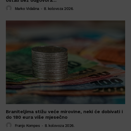
ostali bez odgovora…
Marko Vidalina
-
8. kolovoza 2026.
Braniteljima stižu veće mirovine, neki će dobivati i
do 180 eura više mjesečno
Franjo Kompes
-
8. kolovoza 2026.