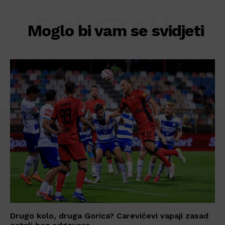
POVEZANO
Moglo bi vam se svidjeti
Drugo kolo, druga Gorica? Carevićevi vapaji zasad