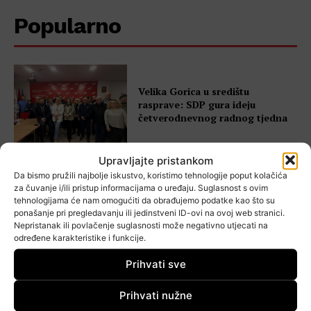
Popularno
Velika Gorica u središtu
rasprave: SDP gura ideju
četverodnevnog radnog tjedna
Upravljajte pristankom
Da bismo pružili najbolje iskustvo, koristimo tehnologije poput kolačića
VELIKA GORICA SDP otvara
za čuvanje i/ili pristup informacijama o uređaju. Suglasnost s ovim
raspravu o kraćem radnom
tehnologijama će nam omogućiti da obrađujemo podatke kao što su
vremenu
ponašanje pri pregledavanju ili jedinstveni ID-ovi na ovoj web stranici.
Nepristanak ili povlačenje suglasnosti može negativno utjecati na
određene karakteristike i funkcije.
Prihvati sve
FOTO Održana tribina ”Nevidljivi
Prihvati nužne
teret majčinstva”