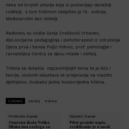
neka od brojnih pitanja koja si postavljaju današnji
roditelji. s tom tribinom obilježen je 15. svibnja,
Međunarodni dan obitelji.
Radionicu su vodile Sanja Orešković Vrbanec,
dipl.socijalna pedagoginja i psihoterapeut iz Udruženja
Djeca prva i Sanda Puljiz Vidović, prof. psihologije i
ravnateljica Centra za djecu mlade i obitelj.
Tribina se dotakla najzanimljivijih tema te je bilo i
teorije, osobnih iskustava te prisjećanja na vlastito
djetinjstvo. Svakako jedna hvalevrijedna tribina.
OZNAKE
obitelj
tribina
Prethodni članak
Sljedeći članak
Osnovna škola Velika
Pilot-projekt uspio,
Mlaka ima razloga za
recikliranje je u modi