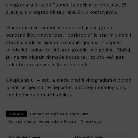
vinogradara Grozd i Plemenita opčina turopoljska, 25.
siječnja, u vinograd obitelji Mikulčić u Kostanjevcu.
Vinogradari će simbolično odrezati jednu granu,
odnosno šibu vinove loze, “poškropiti” je starim vinom i
staviti u vodu te tijekom narednih tjedana iz pupova
predviđati kakav će biti urod grožđa ove godine. Običaj
je i na trs objesiti domaće kobasice, i to što veći par,
kako bi i grozdovi bili što veći i slađi.
Okupljanje u 14 sati, a tradicionalni vinogradarski obred
pratit će pjesma, te degustacija starog i mladog vina,
kao i ponuda domaćih delicija.
OZNAKE
Plemenita općina turopoljska
Udruga vinara i vinogradara Grozd
Vincekovo
Prethodni članak
Sljedeći članak