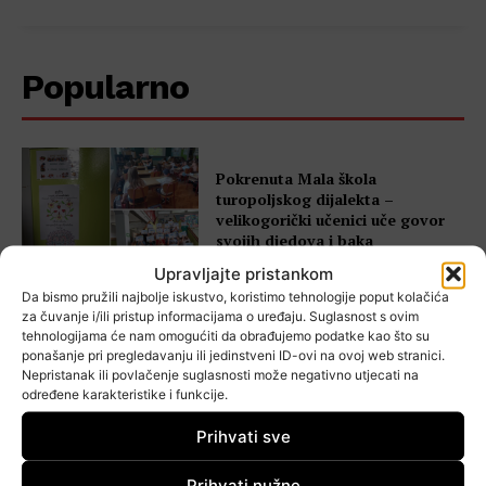
Popularno
Pokrenuta Mala škola
turopoljskog dijalekta –
velikogorički učenici uče govor
svojih djedova i baka
Upravljajte pristankom
Da bismo pružili najbolje iskustvo, koristimo tehnologije poput kolačića
za čuvanje i/ili pristup informacijama o uređaju. Suglasnost s ovim
Jurjevo se vraća u sučije!
tehnologijama će nam omogućiti da obrađujemo podatke kao što su
Krijesovi se pale u 12 mjesta,
ponašanje pri pregledavanju ili jedinstveni ID-ovi na ovoj web stranici.
završnica u gradskom parku
Nepristanak ili povlačenje suglasnosti može negativno utjecati na
određene karakteristike i funkcije.
Prihvati sve
Počela obnova Muzeja Turopolja
Prihvati nužne