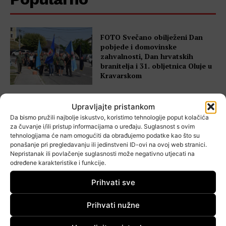
FOTO Svečano obilježeni Dan
pobjede i domovinske
zahvalnosti, Dan hrvatskih
branitelja i 31. obljetnica Oluje u
Kravarskom
Upravljajte pristankom
Kazališna večer u Kravarskom:
Da bismo pružili najbolje iskustvo, koristimo tehnologije poput kolačića
Humoristična predstava stiže u
za čuvanje i/ili pristup informacijama o uređaju. Suglasnost s ovim
Dom kulture
tehnologijama će nam omogućiti da obrađujemo podatke kao što su
ponašanje pri pregledavanju ili jedinstveni ID-ovi na ovoj web stranici.
Nepristanak ili povlačenje suglasnosti može negativno utjecati na
određene karakteristike i funkcije.
Prihvati sve
VIDEO Tamburaški orkestar HRT-
a održao koncert u Kravarskom u
spomen na Ivana Potočnika
Prihvati nužne