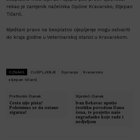
rekao je z
amjenik načelnika Općine Kravarsko, Stjepan
Tičarić.
Mještani pravo na besplatno cijepljenje mogu ostvariti
do kraja godine u Veterinarskoj stanici u Kravarskom.
OZNAKE
CIJEPLJENJE
čipiranje
Kravarsko
stjepan tičarić
Prethodni članak
Sljedeći članak
Cesta nije pista!
Ivan Bekavac uputio
Pobrinimo se da ostane
čestitku povodom Dana
sigurna!
žena, te posjetio naše
sugrađanke koje rade i
nedjeljom