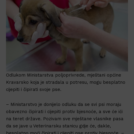
Odlukom Ministarstva poljoprivrede, mještani općine
Kravarsko koja je stradala u potresu, mogu besplatno
cijepiti i čipirati svoje pse.
– Ministarstvo je donijelo odluku da se svi psi moraju
obavezno čipirati i cijepiti protiv bjesnoće, a sve će ići
na teret države. Pozivam sve mještane vlasnike pasa
da se jave u Veterinarsku stanicu gdje će, dakle,
besplatno moći čipirati i cijepiti pse protiv bjesnoće. –