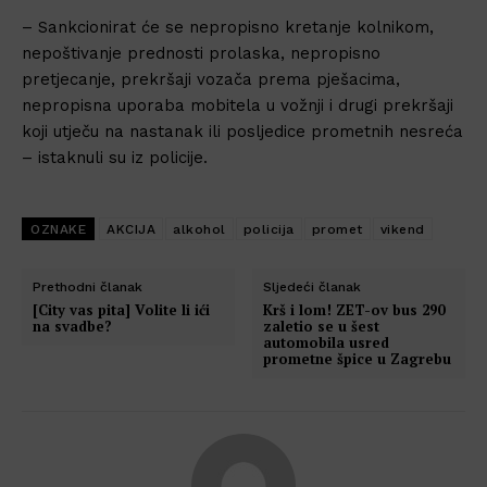
– Sankcionirat će se nepropisno kretanje kolnikom,
nepoštivanje prednosti prolaska, nepropisno
pretjecanje, prekršaji vozača prema pješacima,
nepropisna uporaba mobitela u vožnji i drugi prekršaji
koji utječu na nastanak ili posljedice prometnih nesreća
– istaknuli su iz policije.
OZNAKE
AKCIJA
alkohol
policija
promet
vikend
Prethodni članak
Sljedeći članak
[City vas pita] Volite li ići
Krš i lom! ZET-ov bus 290
na svadbe?
zaletio se u šest
automobila usred
prometne špice u Zagrebu