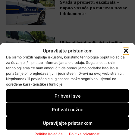
Svađa u prometu eskalirala –
napao vozača pa mu uzeo novac
i dokumente
Uhićeni lažni policajci, starijim
ženama uzeli preko 6.000 eura –
Upravljajte pristankom
harali i Goricom
Da bismo pružili najbolje iskustvo, koristimo tehnologije poput kolačića
za čuvanje i/ili pristup informacijama o uređaju. Suglasnost s ovim
tehnologijama će nam omogućiti da obrađujemo podatke kao što su
ponašanje pri pregledavanju ili jedinstveni ID-ovi na ovoj web stranici.
Nepristanak ili povlačenje suglasnosti može negativno utjecati na
Vozači ni ovaj vikend nisu
određene karakteristike i funkcije.
usporili, čak 18 ljudi uhvaćeno u
istom prekršaju
Prihvati sve
Prihvati nužne
Upravljajte pristankom
Lažni službenik pokucao na vrata
81-godišnjakinje i odnio joj
Politika kolačića
Politika privatnosti
nekoliko tisuća eura