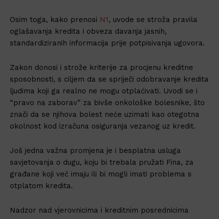
Osim toga, kako prenosi
N1
, uvode se stroža pravila
oglašavanja kredita i obveza davanja jasnih,
standardiziranih informacija prije potpisivanja ugovora.
Zakon donosi i strože kriterije za procjenu kreditne
sposobnosti, s ciljem da se spriječi odobravanje kredita
ljudima koji ga realno ne mogu otplaćivati. Uvodi se i
“pravo na zaborav” za bivše onkološke bolesnike, što
znači da se njihova bolest neće uzimati kao otegotna
okolnost kod izračuna osiguranja vezanog uz kredit.
Još jedna važna promjena je i besplatna usluga
savjetovanja o dugu, koju bi trebala pružati Fina, za
građane koji već imaju ili bi mogli imati problema s
otplatom kredita.
Nadzor nad vjerovnicima i kreditnim posrednicima