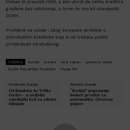
trebao bi preuzeti HNB, a ako utvrdi da netko kreditira
građane bez odobrenja, o tome će morati obavijestiti
DORH.
Promjene se uvode i zbog europske direktive o
potrošačkim kreditima koja bi se trebala početi
primjenjivati od studenog.
OZNAKE
kredit
krediti
novi zakon
sjednica vlade
Vlada Republike Hrvatske
Vlada RH
Prethodni članak
Sljedeći članak
Od Bundeka do Velike
“Kockići” pripremaju
Gorice – u nedjelju
buduće prvašiće za
zajednički hod za zdravu
matematiku: Otvorene
štitnjaču
prijave