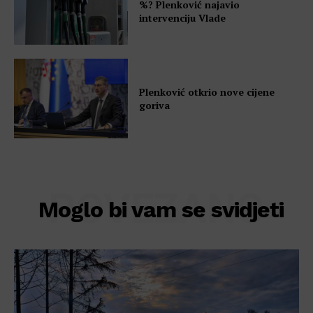
%? Plenković najavio
intervenciju Vlade
Plenković otkrio nove cijene
goriva
POVEZANO
Moglo bi vam se svidjeti