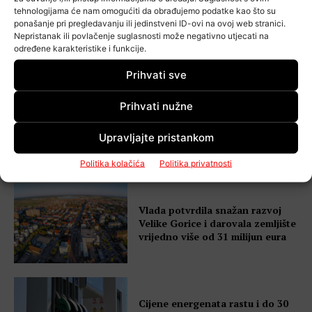
tehnologijama će nam omogućiti da obrađujemo podatke kao što su
Uvodi se doživotni zatvor –
ponašanje pri pregledavanju ili jedinstveni ID-ovi na ovoj web stranici.
najopasniji počinitelji mogli bi
Nepristanak ili povlačenje suglasnosti može negativno utjecati na
ostati pod nadzorom i nakon
određene karakteristike i funkcije.
odslužene kazne
Prihvati sve
Prihvati nužne
Velike novosti za obrtnike! Vlada
šalje novi zakon u Sabor, evo što
Upravljajte pristankom
bi se moglo promijeniti
Politika kolačića
Politika privatnosti
Vlada potvrdila snažan razvoj
Velike Gorice i darovala zemljište
vrijedno više od 31 milijun eura
Cijene energenata rastu i do 30